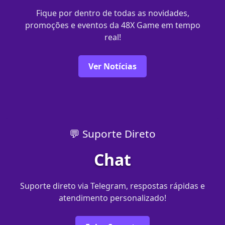
Fique por dentro de todas as novidades,
promoções e eventos da 48X Game em tempo
real!
Ver Notícias
💬 Suporte Direto
Chat
Suporte direto via Telegram, respostas rápidas e
atendimento personalizado!