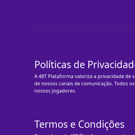
Políticas de Privacida
A 48T Plataforma valoriza a privacidade de
de nossos canais de comunicação. Todos os 
nossos jogadores.
Termos e Condições