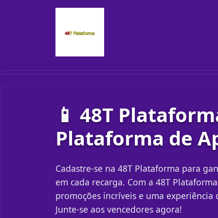
📱 48T Platafor
Plataforma de A
Cadastre-se na 48T Plataforma para ga
em cada recarga. Com a 48T Plataforma
promoções incríveis e uma experiência d
Junte-se aos vencedores agora!