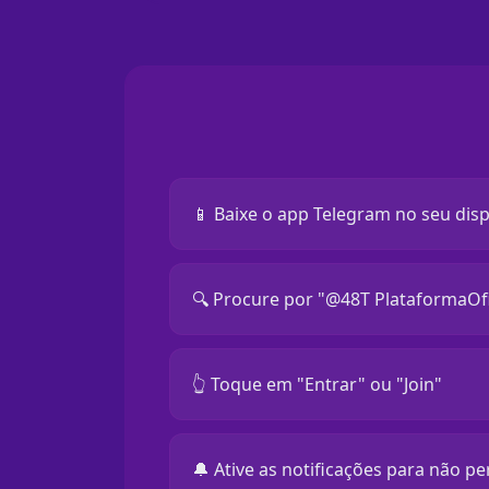
📱 Baixe o app Telegram no seu disp
🔍 Procure por "@48T PlataformaOfi
👆 Toque em "Entrar" ou "Join"
🔔 Ative as notificações para não p