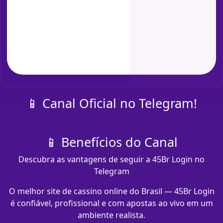
📱 Canal Oficial no Telegram!
📱 Benefícios do Canal
Descubra as vantagens de seguir a 45Br Login no
Telegram
O melhor site de cassino online do Brasil — 45Br Login
é confiável, profissional e com apostas ao vivo em um
ambiente realista.