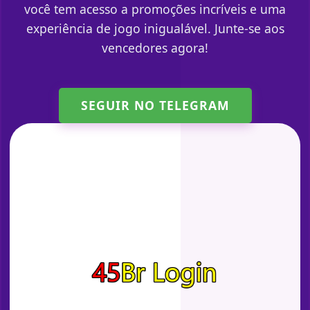
você tem acesso a promoções incríveis e uma
experiência de jogo inigualável. Junte-se aos
vencedores agora!
SEGUIR NO TELEGRAM