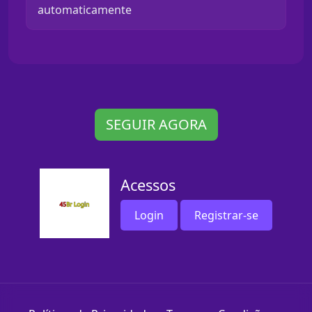
automaticamente
SEGUIR AGORA
Acessos
Login
Registrar-se