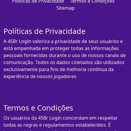
Políticas de Privacidade
Termos e Condições
Sitemap
Políticas de Privacidade
A 45Br Login valoriza a privacidade de seus usuários e
está empenhada em proteger todas as informações
pessoais fornecidas durante o uso de nossos canais de
comunicação. Todos os dados coletados são utilizados
exclusivamente para fins de melhoria contínua da
experiência de nossos jogadores.
Termos e Condições
Os usuários da 45Br Login concordam em respeitar
todas as regras e regulamentos estabelecidos. É