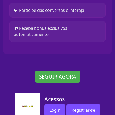
💬 Participe das conversas e interaja
🎁 Receba bônus exclusivos
automaticamente
SEGUIR AGORA
Acessos
Login
Registrar-se