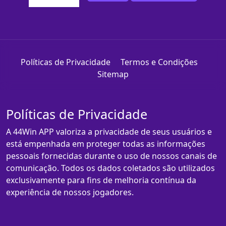
Políticas de Privacidade
Termos e Condições
Sitemap
Políticas de Privacidade
A 44Win APP valoriza a privacidade de seus usuários e
está empenhada em proteger todas as informações
pessoais fornecidas durante o uso de nossos canais de
comunicação. Todos os dados coletados são utilizados
exclusivamente para fins de melhoria contínua da
experiência de nossos jogadores.