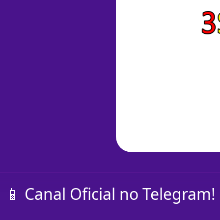
📱 Canal Oficial no Telegram!