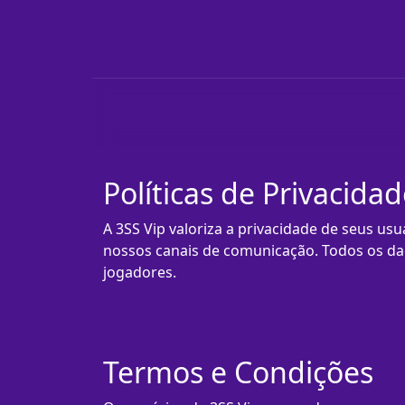
Políticas de Privacida
A 3SS Vip valoriza a privacidade de seus u
nossos canais de comunicação. Todos os dad
jogadores.
Termos e Condições