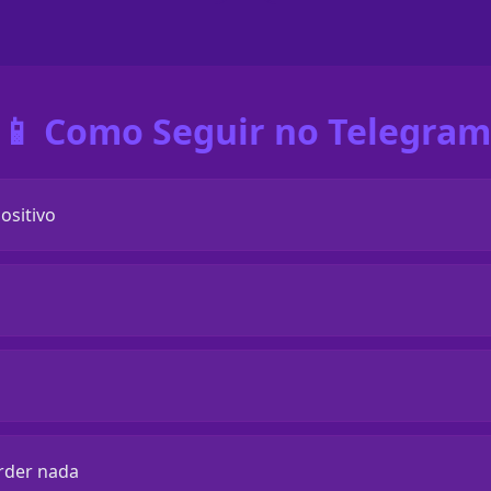
📱 Como Seguir no Telegram
ositivo
erder nada