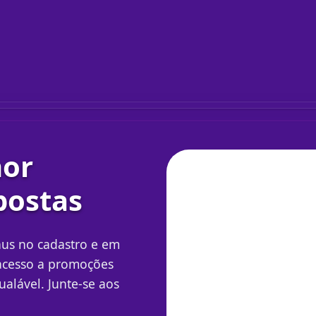
hor
postas
nus no cadastro e em
 acesso a promoções
ualável. Junte-se aos