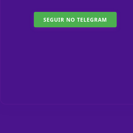
SEGUIR NO TELEGRAM