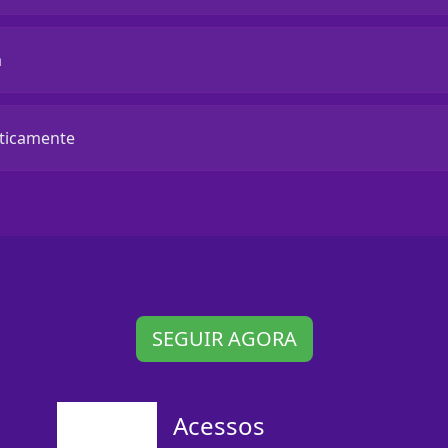
a
aticamente
SEGUIR AGORA
Acessos