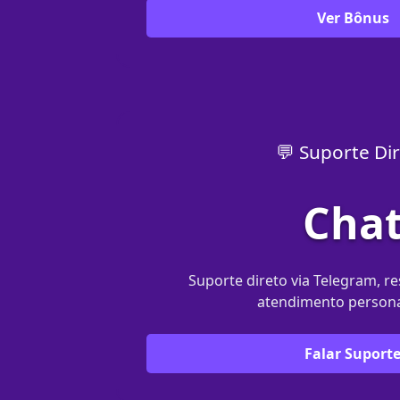
Ver Bônus
💬 Suporte Di
Cha
Suporte direto via Telegram, r
atendimento persona
Falar Suport