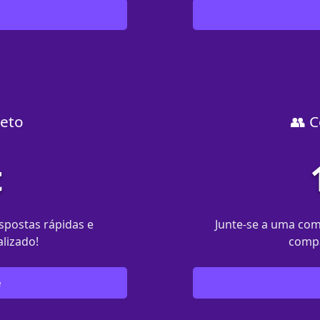
reto
👥 
t
espostas rápidas e
Junte-se a uma com
lizado!
compa
e