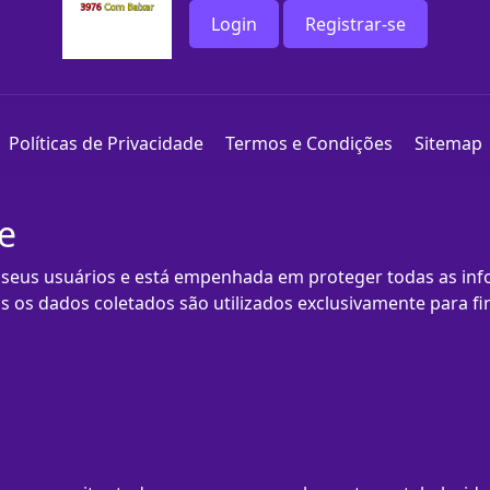
Login
Registrar-se
Políticas de Privacidade
Termos e Condições
Sitemap
de
e seus usuários e está empenhada em proteger todas as in
 os dados coletados são utilizados exclusivamente para fi