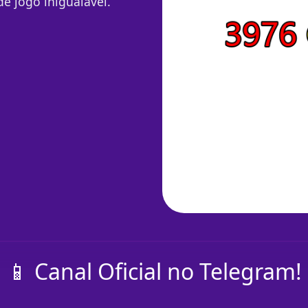
e jogo inigualável.
📱 Canal Oficial no Telegram!