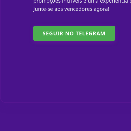
promoções incríveis e uma experiência d
Junte-se aos vencedores agora!
SEGUIR NO TELEGRAM