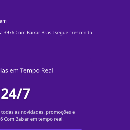
ram
 a 3976 Com Baixar Brasil segue crescendo
cias em Tempo Real
24/7
e todas as novidades, promoções e
76 Com Baixar em tempo real!