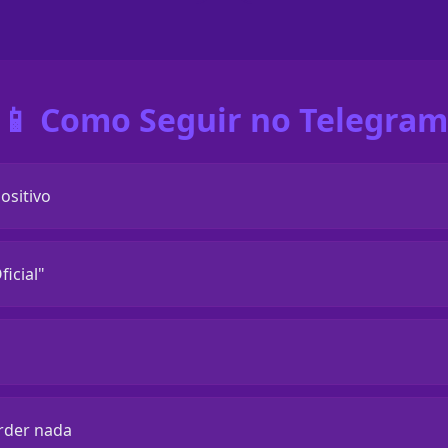
📱 Como Seguir no Telegram
ositivo
icial"
erder nada