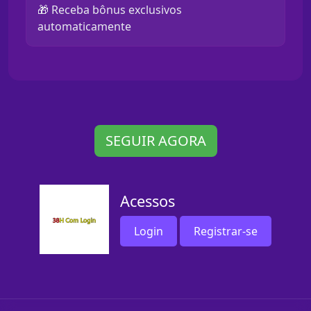
🎁 Receba bônus exclusivos
automaticamente
SEGUIR AGORA
Acessos
Login
Registrar-se