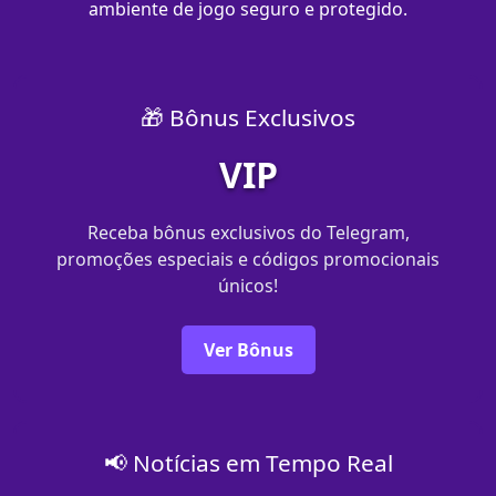
ambiente de jogo seguro e protegido.
🎁 Bônus Exclusivos
VIP
Receba bônus exclusivos do Telegram,
promoções especiais e códigos promocionais
únicos!
Ver Bônus
📢 Notícias em Tempo Real