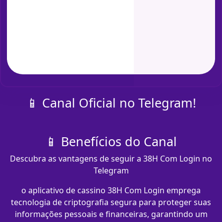
📱 Canal Oficial no Telegram!
📱 Benefícios do Canal
Descubra as vantagens de seguir a 38H Com Login no
Telegram
o aplicativo de cassino 38H Com Login emprega
tecnologia de criptografia segura para proteger suas
informações pessoais e financeiras, garantindo um