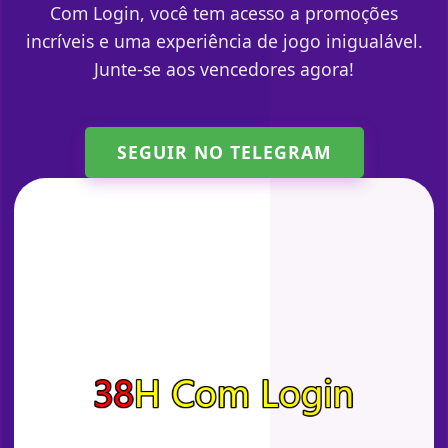
Com Login, você tem acesso a promoções
incríveis e uma experiência de jogo inigualável.
Junte-se aos vencedores agora!
SEGUIR NO TELEGRAM