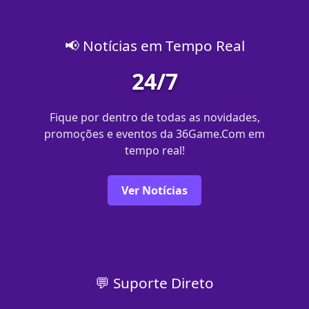
📢 Notícias em Tempo Real
24/7
Fique por dentro de todas as novidades,
promoções e eventos da 36Game.Com em
tempo real!
Ver Notícias
💬 Suporte Direto