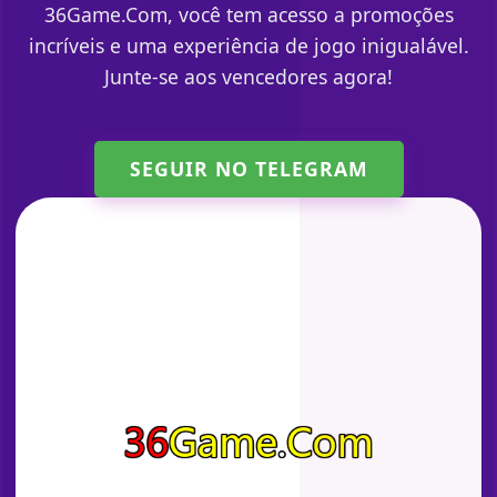
36Game.Com, você tem acesso a promoções
incríveis e uma experiência de jogo inigualável.
Junte-se aos vencedores agora!
SEGUIR NO TELEGRAM