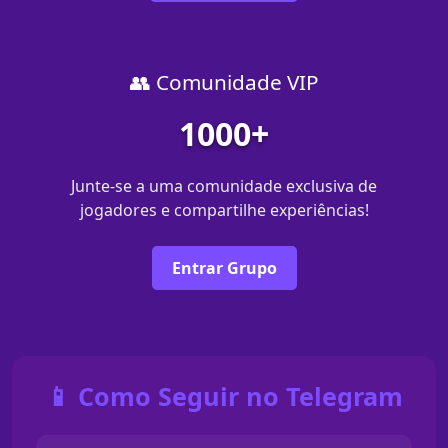
👥 Comunidade VIP
1000+
Junte-se a uma comunidade exclusiva de
jogadores e compartilhe experiências!
Entrar Grupo
📱 Como Seguir no Telegram