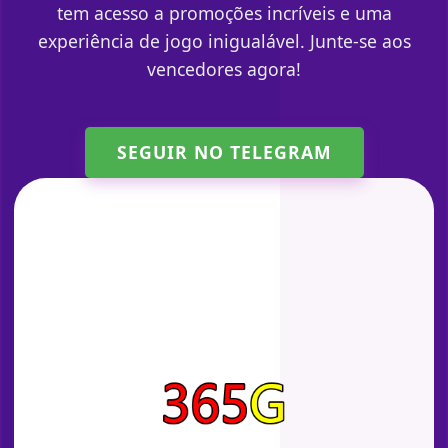
tem acesso a promoções incríveis e uma
experiência de jogo inigualável. Junte-se aos
vencedores agora!
SEGUIR NO TELEGRAM