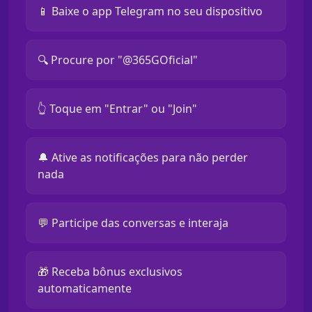
📱 Baixe o app Telegram no seu dispositivo
🔍 Procure por "@365GOficial"
👆 Toque em "Entrar" ou "Join"
🔔 Ative as notificações para não perder
nada
💬 Participe das conversas e interaja
🎁 Receba bônus exclusivos
automaticamente