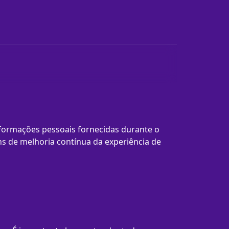
nformações pessoais fornecidas durante o
ns de melhoria contínua da experiência de