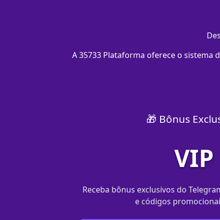
Des
A 35733 Plataforma oferece o sistema d
🎁 Bônus Exclu
VIP
Receba bônus exclusivos do Telegra
e códigos promocionai