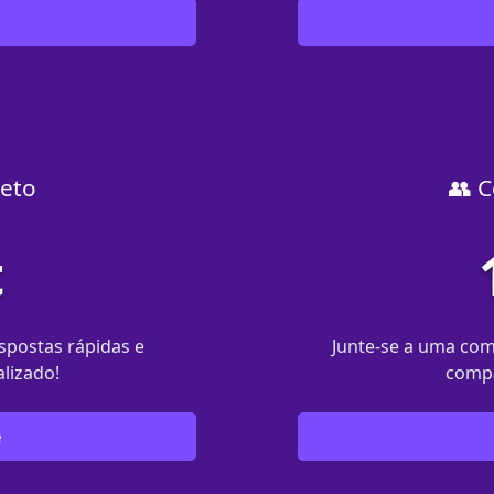
reto
👥 
t
espostas rápidas e
Junte-se a uma com
lizado!
compa
e