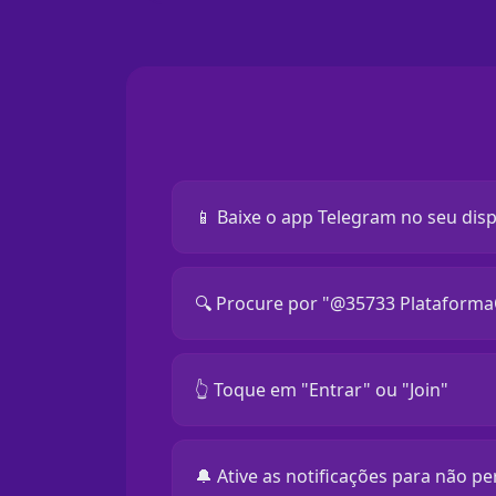
📱 Baixe o app Telegram no seu disp
🔍 Procure por "@35733 PlataformaO
👆 Toque em "Entrar" ou "Join"
🔔 Ative as notificações para não p