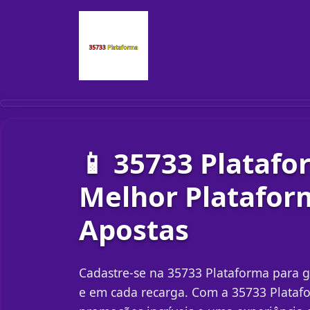
📱 35733 Platafo
Melhor Platafor
Apostas
Cadastre-se na 35733 Plataforma para 
e em cada recarga. Com a 35733 Plataf