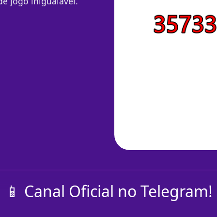
e jogo inigualável.
📱 Canal Oficial no Telegram!