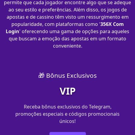
permite que cada jogador encontre algo que se adeque
ao seu estilo e preferências. Além disso, os jogos de
apostas e de cassino têm visto um ressurgimento em
popularidade, com plataformas como '
356X Com
Login
' oferecendo uma gama de opções para aqueles
que buscam a emoção das apostas em um formato
conveniente.
🎁 Bônus Exclusivos
VIP
Receba bônus exclusivos do Telegram,
promoções especiais e códigos promocionais
únicos!