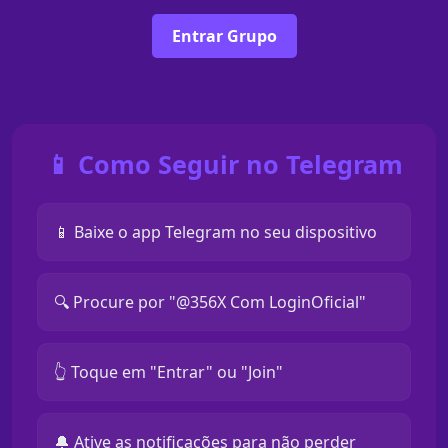
Entrar Grupo
📱 Como Seguir no Telegram
📱 Baixe o app Telegram no seu dispositivo
🔍 Procure por "@356X Com LoginOficial"
👆 Toque em "Entrar" ou "Join"
🔔 Ative as notificações para não perder