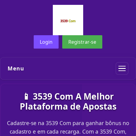
Login
Registrar-se
Menu
📱 3539 Com A Melhor
Plataforma de Apostas
Cadastre-se na 3539 Com para ganhar bônus no
cadastro e em cada recarga. Com a 3539 Com,