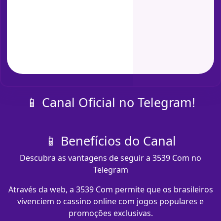
📱 Canal Oficial no Telegram!
📱 Benefícios do Canal
Descubra as vantagens de seguir a 3539 Com no
Telegram
Através da web, a 3539 Com permite que os brasileiros
vivenciem o cassino online com jogos populares e
promoções exclusivas.