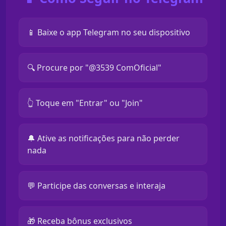
📱 Baixe o app Telegram no seu dispositivo
🔍 Procure por "@3539 ComOficial"
👆 Toque em "Entrar" ou "Join"
🔔 Ative as notificações para não perder
nada
💬 Participe das conversas e interaja
🎁 Receba bônus exclusivos