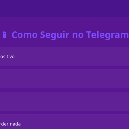
📱 Como Seguir no Telegram
ositivo
erder nada