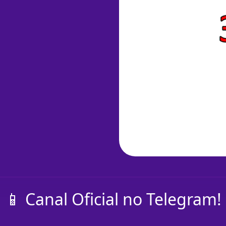
📱 Canal Oficial no Telegram!