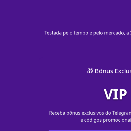
Testada pelo tempo e pelo mercado, a
🎁 Bônus Exclu
VIP
Receba bônus exclusivos do Telegra
e códigos promocionai