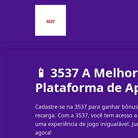
📱 3537 A Melhor
Plataforma de A
Cadastre-se na 3537 para ganhar bônus
recarga. Com a 3537, você tem acesso a
uma experiência de jogo inigualável. J
agora!