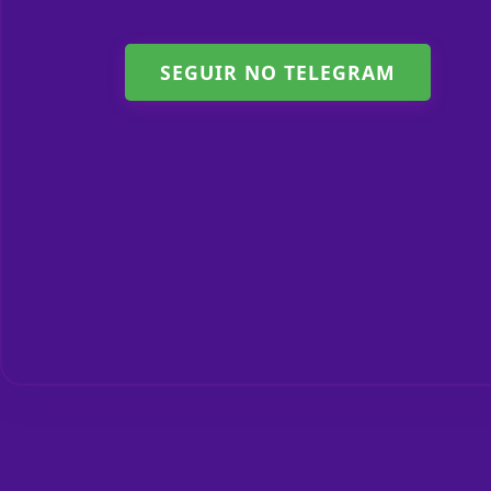
SEGUIR NO TELEGRAM