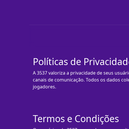
Políticas de Privacida
A 3537 valoriza a privacidade de seus usuá
canais de comunicação. Todos os dados cole
jogadores.
Termos e Condições