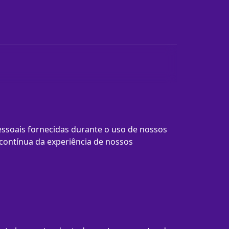
essoais fornecidas durante o uso de nossos
 contínua da experiência de nossos