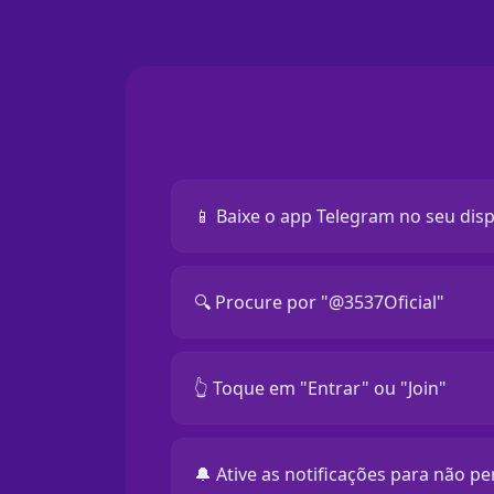
📱 Baixe o app Telegram no seu disp
🔍 Procure por "@3537Oficial"
👆 Toque em "Entrar" ou "Join"
🔔 Ative as notificações para não p