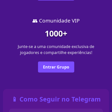
👥 Comunidade VIP
1000+
Junte-se a uma comunidade exclusiva de
jogadores e compartilhe experiências!
Entrar Grupo
📱 Como Seguir no Telegram