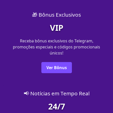
🎁 Bônus Exclusivos
VIP
Receba bônus exclusivos do Telegram,
promoções especiais e códigos promocionais
únicos!
Ver Bônus
📢 Notícias em Tempo Real
24/7