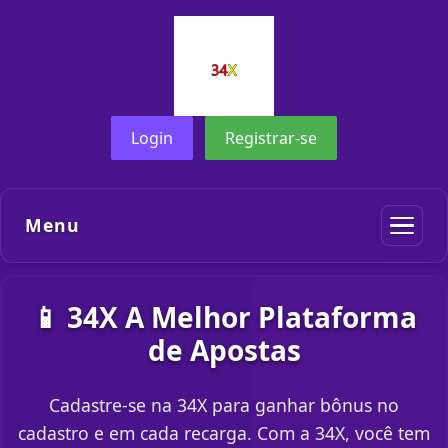
Login
Registrar-se
Menu
📱 34X A Melhor Plataforma
de Apostas
Cadastre-se na 34X para ganhar bônus no
cadastro e em cada recarga. Com a 34X, você tem