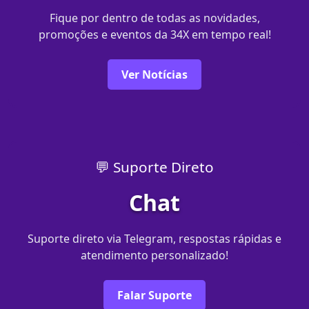
Fique por dentro de todas as novidades,
promoções e eventos da 34X em tempo real!
Ver Notícias
💬 Suporte Direto
Chat
Suporte direto via Telegram, respostas rápidas e
atendimento personalizado!
Falar Suporte