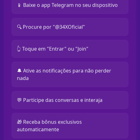
📱 Baixe o app Telegram no seu dispositivo
🔍 Procure por "@34XOficial"
👆 Toque em "Entrar" ou "Join"
🔔 Ative as notificações para não perder
nada
💬 Participe das conversas e interaja
🎁 Receba bônus exclusivos
automaticamente