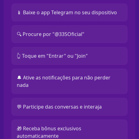
📱 Baixe o app Telegram no seu dispositivo
🔍 Procure por "@33SOficial"
👆 Toque em "Entrar" ou "Join"
🔔 Ative as notificações para não perder
nada
💬 Participe das conversas e interaja
🎁 Receba bônus exclusivos
automaticamente