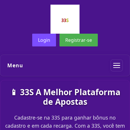
Login
Registrar-se
Menu
📱 33S A Melhor Plataforma
de Apostas
Cadastre-se na 33S para ganhar bônus no
cadastro e em cada recarga. Com a 33S, você tem