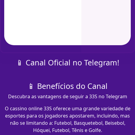
📱 Canal Oficial no Telegram!
📱 Benefícios do Canal
Descubra as vantagens de seguir a 33S no Telegram
O cassino online 33S oferece uma grande variedade de
esportes para os jogadores apostarem, incluindo, mas
não se limitando a: Futebol, Basquetebol, Beisebol,
Hóquei, Futebol, Tênis e Golfe.