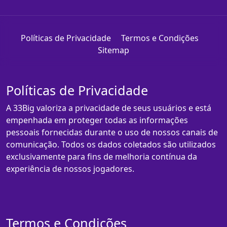
Políticas de Privacidade
Termos e Condições
Sitemap
Políticas de Privacidade
A 33Big valoriza a privacidade de seus usuários e está
empenhada em proteger todas as informações
pessoais fornecidas durante o uso de nossos canais de
comunicação. Todos os dados coletados são utilizados
exclusivamente para fins de melhoria contínua da
experiência de nossos jogadores.
Termos e Condições