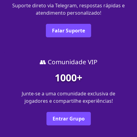
Suporte direto via Telegram, respostas rápidas e
atendimento personalizado!
Falar Suporte
👥 Comunidade VIP
1000+
Junte-se a uma comunidade exclusiva de
jogadores e compartilhe experiências!
Entrar Grupo