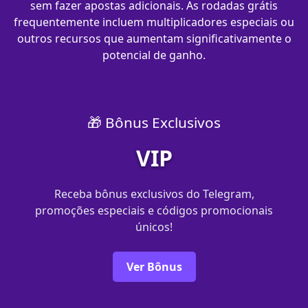
sem fazer apostas adicionais. As rodadas grátis
frequentemente incluem multiplicadores especiais ou
outros recursos que aumentam significativamente o
potencial de ganho.
🎁 Bônus Exclusivos
VIP
Receba bônus exclusivos do Telegram,
promoções especiais e códigos promocionais
únicos!
Ver Bônus