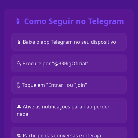
📱 Como Seguir no Telegram
📱 Baixe o app Telegram no seu dispositivo
🔍 Procure por "@33BigOficial"
👆 Toque em "Entrar" ou "Join"
🔔 Ative as notificações para não perder
nada
💬 Participe das conversas e interaja