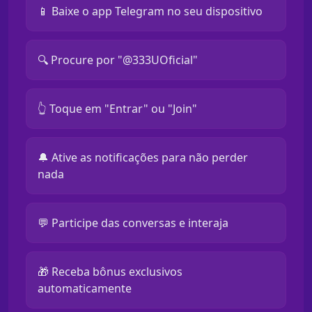
📱 Baixe o app Telegram no seu dispositivo
🔍 Procure por "@333UOficial"
👆 Toque em "Entrar" ou "Join"
🔔 Ative as notificações para não perder
nada
💬 Participe das conversas e interaja
🎁 Receba bônus exclusivos
automaticamente