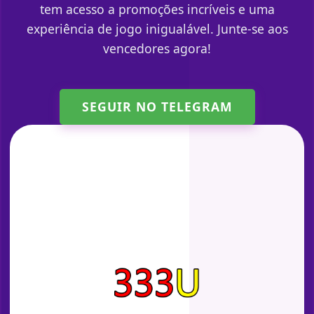
tem acesso a promoções incríveis e uma
experiência de jogo inigualável. Junte-se aos
vencedores agora!
SEGUIR NO TELEGRAM