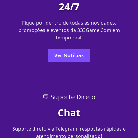
24/7
Fique por dentro de todas as novidades,
promoções e eventos da 333Game.Com em
tempo real!
Ver Notícias
💬 Suporte Direto
Chat
Suporte direto via Telegram, respostas rápidas e
atendimento personalizado!