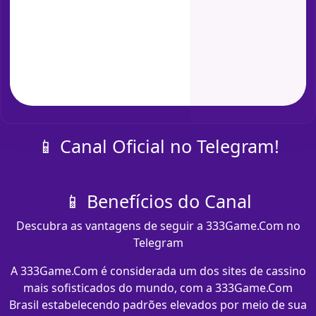
📱 Canal Oficial no Telegram!
📱 Benefícios do Canal
Descubra as vantagens de seguir a 333Game.Com no
Telegram
A 333Game.Com é considerada um dos sites de cassino
mais sofisticados do mundo, com a 333Game.Com
Brasil estabelecendo padrões elevados por meio de sua