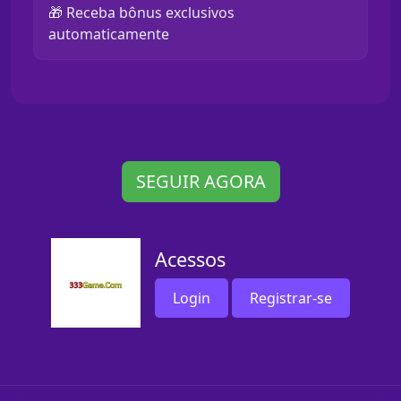
🎁 Receba bônus exclusivos
automaticamente
SEGUIR AGORA
Acessos
Login
Registrar-se