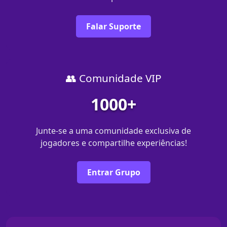
Falar Suporte
👥 Comunidade VIP
1000+
Junte-se a uma comunidade exclusiva de
jogadores e compartilhe experiências!
Entrar Grupo