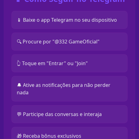
📱 Baixe o app Telegram no seu dispositivo
🔍 Procure por "@332 GameOficial"
👆 Toque em "Entrar" ou "Join"
🔔 Ative as notificações para não perder
nada
💬 Participe das conversas e interaja
🎁 Receba bônus exclusivos