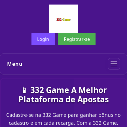
Login
Registrar-se
Menu
📱 332 Game A Melhor
Plataforma de Apostas
Cadastre-se na 332 Game para ganhar bônus no
cadastro e em cada recarga. Com a 332 Game,