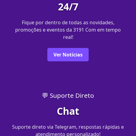
24/7
Fique por dentro de todas as novidades,
promoções e eventos da 3191 Com em tempo
real!
Ver Notícias
💬 Suporte Direto
Chat
Suporte direto via Telegram, respostas rápidas e
atendimento personalizado!