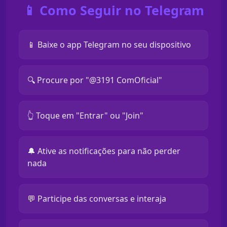
📱 Como Seguir no Telegram
📱 Baixe o app Telegram no seu dispositivo
🔍 Procure por "@3191 ComOficial"
👆 Toque em "Entrar" ou "Join"
🔔 Ative as notificações para não perder
nada
💬 Participe das conversas e interaja