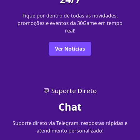
Fique por dentro de todas as novidades,
promoções e eventos da 30Game em tempo
real!
Ver Notícias
💬 Suporte Direto
Chat
Suporte direto via Telegram, respostas rápidas e
atendimento personalizado!