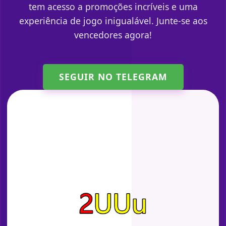
tem acesso a promoções incríveis e uma
experiência de jogo inigualável. Junte-se aos
vencedores agora!
SEGUIR NO TELEGRAM