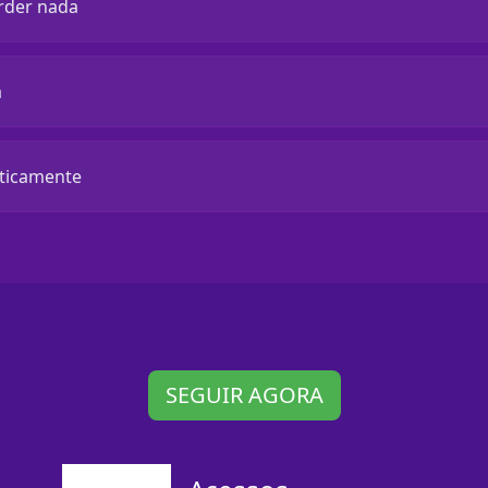
erder nada
a
aticamente
SEGUIR AGORA