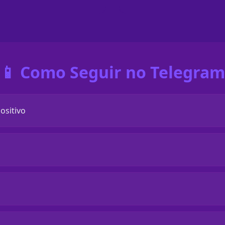
📱 Como Seguir no Telegram
ositivo