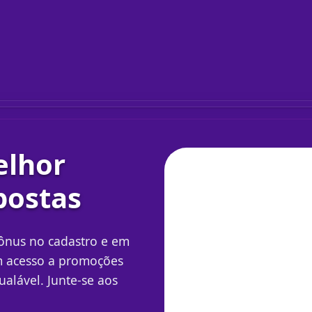
elhor
postas
ônus no cadastro e em
m acesso a promoções
ualável. Junte-se aos