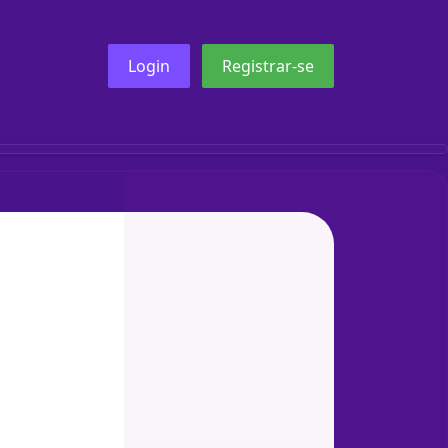
Login
Registrar-se