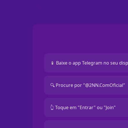
📱 Baixe o app Telegram no seu disp
🔍 Procure por "@2NN.ComOficial"
👆 Toque em "Entrar" ou "Join"