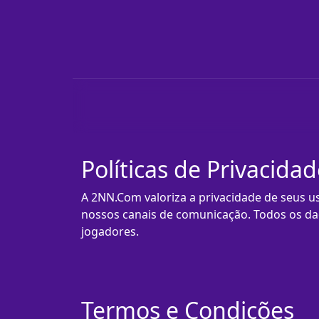
Políticas de Privacida
A 2NN.Com valoriza a privacidade de seus 
nossos canais de comunicação. Todos os dad
jogadores.
Termos e Condições