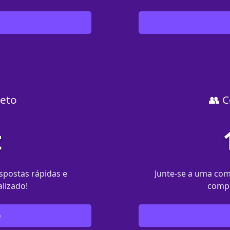
reto
👥 
t
espostas rápidas e
Junte-se a uma com
lizado!
compa
e