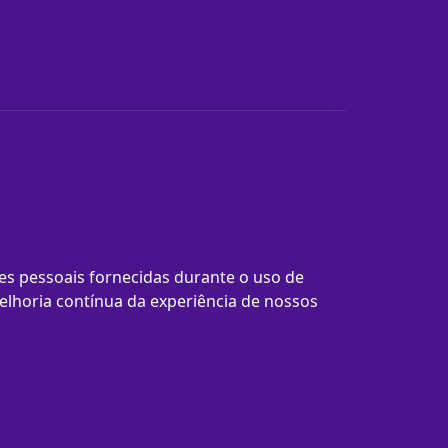
es pessoais fornecidas durante o uso de
elhoria contínua da experiência de nossos