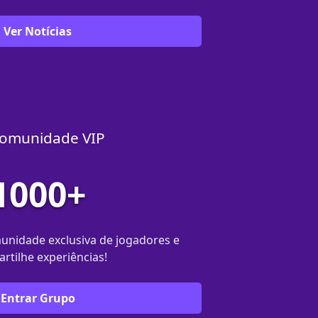
Ver Notícias
Comunidade VIP
1000+
unidade exclusiva de jogadores e
rtilhe experiências!
Entrar Grupo