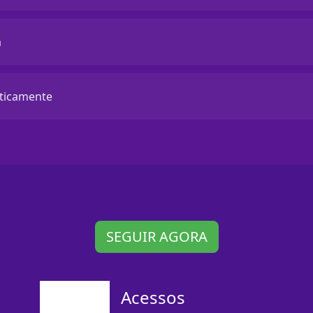
a
aticamente
SEGUIR AGORA
Acessos