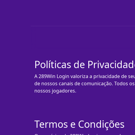
Políticas de Privacida
A 289Win Login valoriza a privacidade de s
de nossos canais de comunicação. Todos os 
nossos jogadores.
Termos e Condições