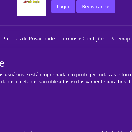
Login
Registrar-se
Políticas de Privacidade
Termos e Condições
Sitemap
de
eus usuários e está empenhada em proteger todas as infor
dados coletados são utilizados exclusivamente para fins d