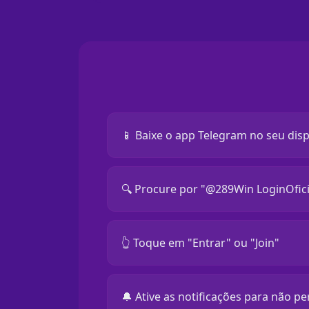
📱 Baixe o app Telegram no seu disp
🔍 Procure por "@289Win LoginOfici
👆 Toque em "Entrar" ou "Join"
🔔 Ative as notificações para não p