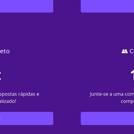
reto
👥 
t
espostas rápidas e
Junte-se a uma com
lizado!
compa
e