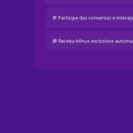
💬 Participe das conversas e interaj
🎁 Receba bônus exclusivos autom