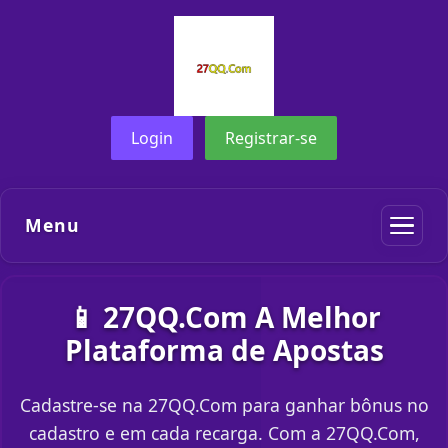
Login
Registrar-se
Menu
📱 27QQ.Com A Melhor
Plataforma de Apostas
Cadastre-se na 27QQ.Com para ganhar bônus no
cadastro e em cada recarga. Com a 27QQ.Com,