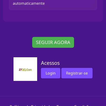
automaticamente
SEGUIR AGORA
Acessos
Login
Registrar-se