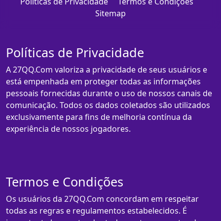
Políticas de Privacidade
Termos e Condições
Sitemap
Políticas de Privacidade
A 27QQ.Com valoriza a privacidade de seus usuários e
está empenhada em proteger todas as informações
pessoais fornecidas durante o uso de nossos canais de
comunicação. Todos os dados coletados são utilizados
exclusivamente para fins de melhoria contínua da
experiência de nossos jogadores.
Termos e Condições
Os usuários da 27QQ.Com concordam em respeitar
todas as regras e regulamentos estabelecidos. É