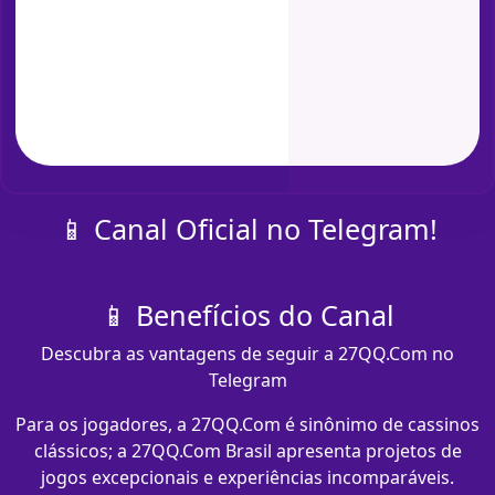
📱 Canal Oficial no Telegram!
📱 Benefícios do Canal
Descubra as vantagens de seguir a 27QQ.Com no
Telegram
Para os jogadores, a 27QQ.Com é sinônimo de cassinos
clássicos; a 27QQ.Com Brasil apresenta projetos de
jogos excepcionais e experiências incomparáveis.