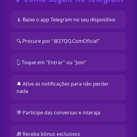
📱 Baixe o app Telegram no seu dispositivo
🔍 Procure por "@27QQ.ComOficial"
👆 Toque em "Entrar" ou "Join"
🔔 Ative as notificações para não perder
nada
💬 Participe das conversas e interaja
🎁 Receba bônus exclusivos