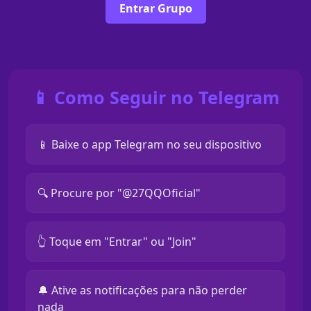
Entrar Grupo
📱 Como Seguir no Telegram
📱 Baixe o app Telegram no seu dispositivo
🔍 Procure por "@27QQOficial"
👆 Toque em "Entrar" ou "Join"
🔔 Ative as notificações para não perder
nada