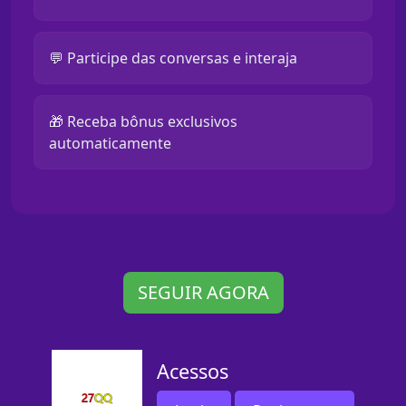
💬 Participe das conversas e interaja
🎁 Receba bônus exclusivos
automaticamente
SEGUIR AGORA
Acessos