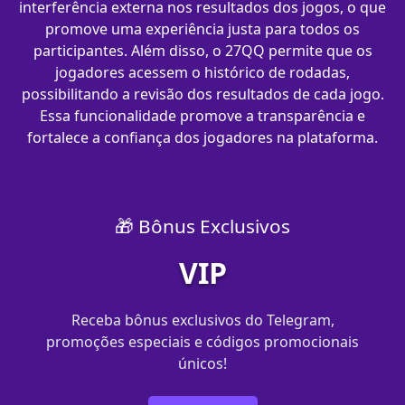
interferência externa nos resultados dos jogos, o que
promove uma experiência justa para todos os
participantes. Além disso, o 27QQ permite que os
jogadores acessem o histórico de rodadas,
possibilitando a revisão dos resultados de cada jogo.
Essa funcionalidade promove a transparência e
fortalece a confiança dos jogadores na plataforma.
🎁 Bônus Exclusivos
VIP
Receba bônus exclusivos do Telegram,
promoções especiais e códigos promocionais
únicos!