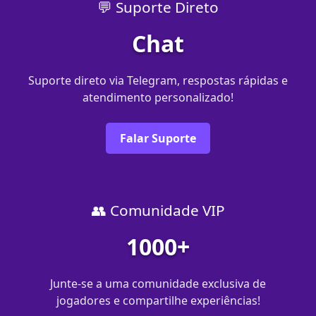
💬 Suporte Direto
Chat
Suporte direto via Telegram, respostas rápidas e
atendimento personalizado!
Falar Suporte
👥 Comunidade VIP
1000+
Junte-se a uma comunidade exclusiva de
jogadores e compartilhe experiências!