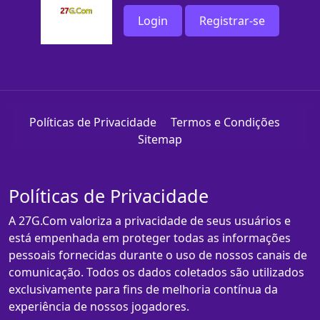
Login
Registrar-se
Políticas de Privacidade
Termos e Condições
Sitemap
Políticas de Privacidade
A 27G.Com valoriza a privacidade de seus usuários e
está empenhada em proteger todas as informações
pessoais fornecidas durante o uso de nossos canais de
comunicação. Todos os dados coletados são utilizados
exclusivamente para fins de melhoria contínua da
experiência de nossos jogadores.