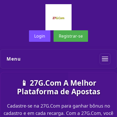
Login
Registrar-se
Menu
📱 27G.Com A Melhor
Plataforma de Apostas
Cadastre-se na 27G.Com para ganhar bônus no
cadastro e em cada recarga. Com a 27G.Com, você