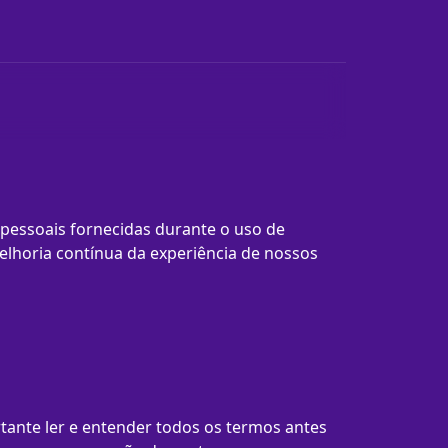
 pessoais fornecidas durante o uso de
elhoria contínua da experiência de nossos
tante ler e entender todos os termos antes