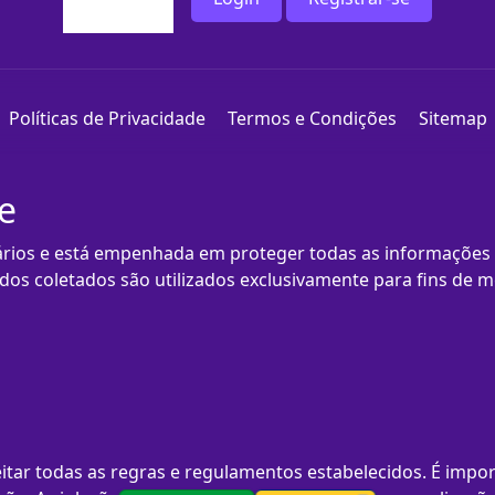
Políticas de Privacidade
Termos e Condições
Sitemap
de
uários e está empenhada em proteger todas as informações
os coletados são utilizados exclusivamente para fins de m
ar todas as regras e regulamentos estabelecidos. É impor