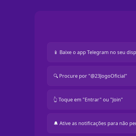
📱 Baixe o app Telegram no seu disp
🔍 Procure por "@23JogoOficial"
👆 Toque em "Entrar" ou "Join"
🔔 Ative as notificações para não p