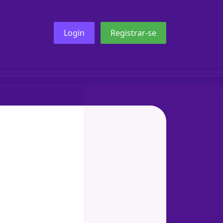
Login
Registrar-se