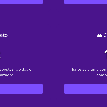
reto
👥 
t
espostas rápidas e
Junte-se a uma com
lizado!
compa
e