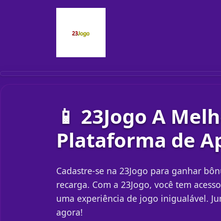
📱 23Jogo A Melh
Plataforma de A
Cadastre-se na 23Jogo para ganhar bôn
recarga. Com a 23Jogo, você tem acesso
uma experiência de jogo inigualável. J
agora!