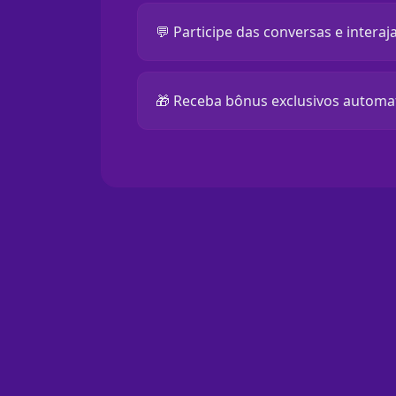
💬 Participe das conversas e interaj
🎁 Receba bônus exclusivos autom