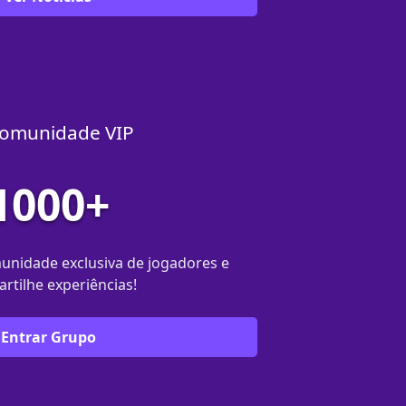
Comunidade VIP
1000+
unidade exclusiva de jogadores e
rtilhe experiências!
Entrar Grupo