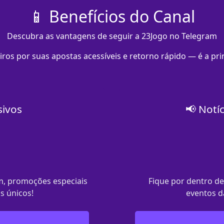
📱 Benefícios do Canal
Descubra as vantagens de seguir a 23Jogo no Telegram
iros por suas apostas acessíveis e retorno rápido — é a pri
sivos
📢 Notí
m, promoções especiais
Fique por dentro d
s únicos!
eventos d