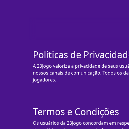
Políticas de Privacida
A 23Jogo valoriza a privacidade de seus us
nossos canais de comunicação. Todos os dad
jogadores.
Termos e Condições
Os usuários da 23Jogo concordam em respeit