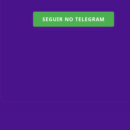
SEGUIR NO TELEGRAM