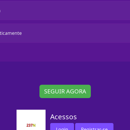
a
aticamente
SEGUIR AGORA
Acessos
Login
Registrar-se