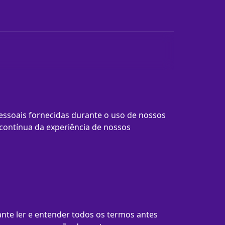
essoais fornecidas durante o uso de nossos
 contínua da experiência de nossos
nte ler e entender todos os termos antes