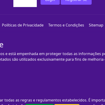
Políticas de Privacidade
Termos e Condições
Sitemap
de
rios e está empenhada em proteger todas as informações p
tados são utilizados exclusivamente para fins de melhoria
 todas as regras e regulamentos estabelecidos. É importa