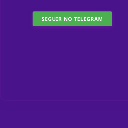
SEGUIR NO TELEGRAM