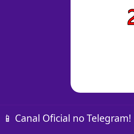
📱 Canal Oficial no Telegram!