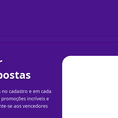
r
postas
 no cadastro e em cada
 promoções incríveis e
unte-se aos vencedores