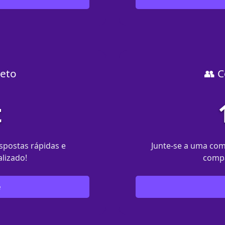
reto
👥 
t
espostas rápidas e
Junte-se a uma com
lizado!
compa
e