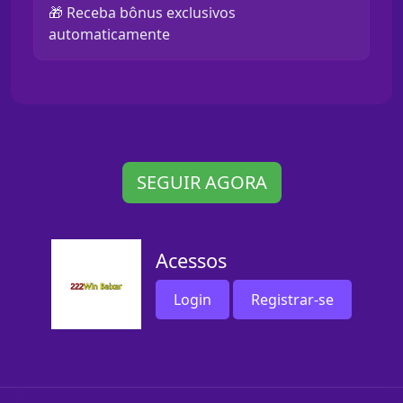
🎁 Receba bônus exclusivos
automaticamente
SEGUIR AGORA
Acessos
Login
Registrar-se