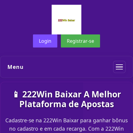
Login
Registrar-se
Menu
📱 222Win Baixar A Melhor
Plataforma de Apostas
Cadastre-se na 222Win Baixar para ganhar bônus
no cadastro e em cada recarga. Com a 222Win