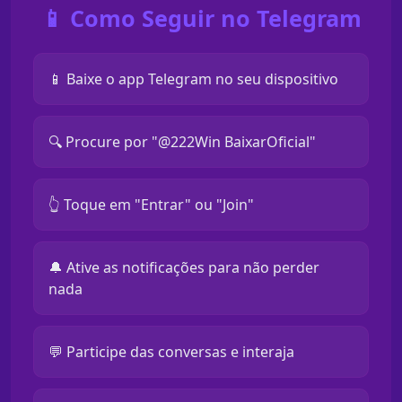
📱 Como Seguir no Telegram
📱 Baixe o app Telegram no seu dispositivo
🔍 Procure por "@222Win BaixarOficial"
👆 Toque em "Entrar" ou "Join"
🔔 Ative as notificações para não perder
nada
💬 Participe das conversas e interaja