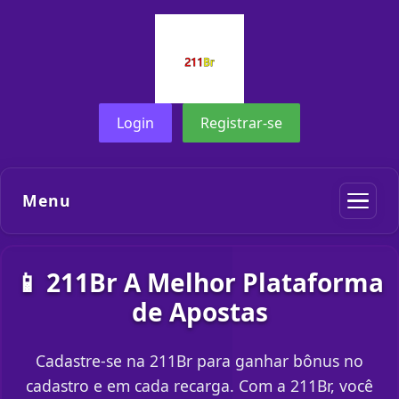
Login
Registrar-se
Menu
📱 211Br A Melhor Plataforma
de Apostas
Cadastre-se na 211Br para ganhar bônus no
cadastro e em cada recarga. Com a 211Br, você