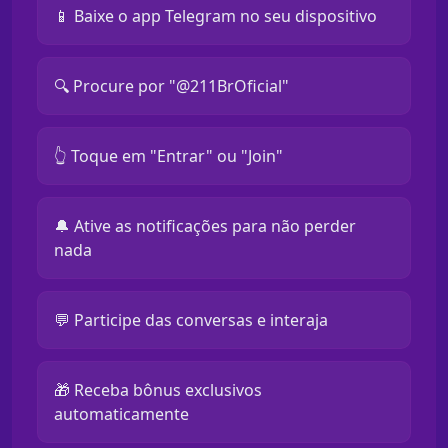
📱 Baixe o app Telegram no seu dispositivo
🔍 Procure por "@211BrOficial"
👆 Toque em "Entrar" ou "Join"
🔔 Ative as notificações para não perder
nada
💬 Participe das conversas e interaja
🎁 Receba bônus exclusivos
automaticamente