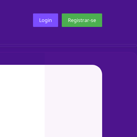
Login
Registrar-se