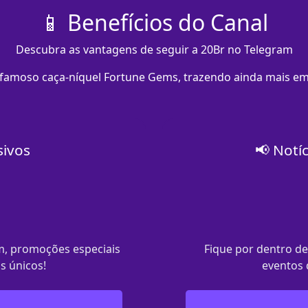
📱 Benefícios do Canal
Descubra as vantagens de seguir a 20Br no Telegram
 famoso caça-níquel Fortune Gems, trazendo ainda mais e
sivos
📢 Notí
m, promoções especiais
Fique por dentro d
s únicos!
eventos 