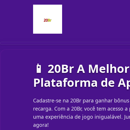
📱 20Br A Melhor
Plataforma de A
Cadastre-se na 20Br para ganhar bônus
recarga. Com a 20Br, você tem acesso a 
uma experiência de jogo inigualável. J
agora!