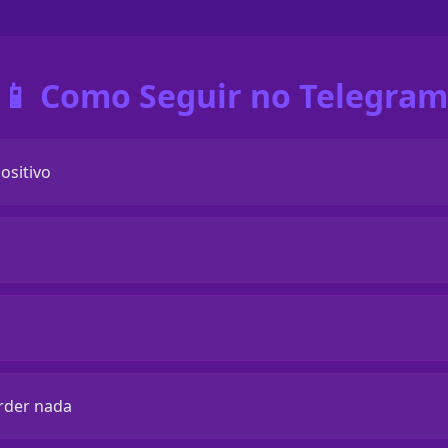
📱 Como Seguir no Telegram
ositivo
erder nada