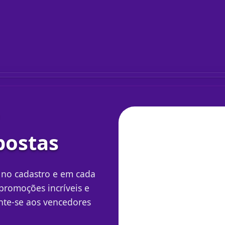
postas
 no cadastro e em cada
promoções incríveis e
unte-se aos vencedores