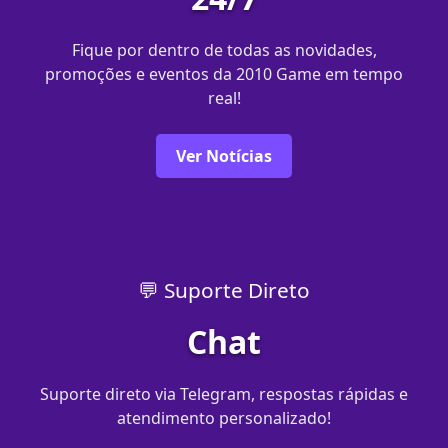
Fique por dentro de todas as novidades,
promoções e eventos da 2010 Game em tempo
real!
Ver Notícias
💬 Suporte Direto
Chat
Suporte direto via Telegram, respostas rápidas e
atendimento personalizado!