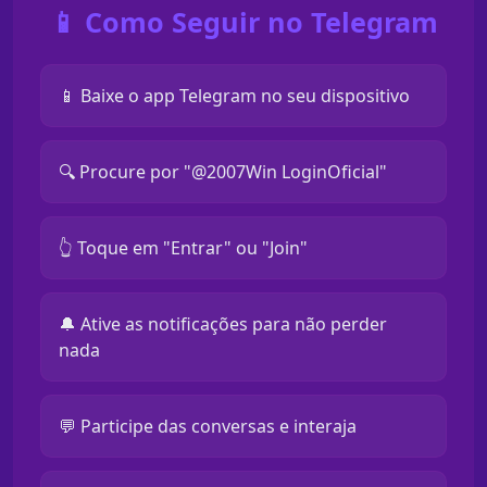
📱 Como Seguir no Telegram
📱 Baixe o app Telegram no seu dispositivo
🔍 Procure por "@2007Win LoginOficial"
👆 Toque em "Entrar" ou "Join"
🔔 Ative as notificações para não perder
nada
💬 Participe das conversas e interaja