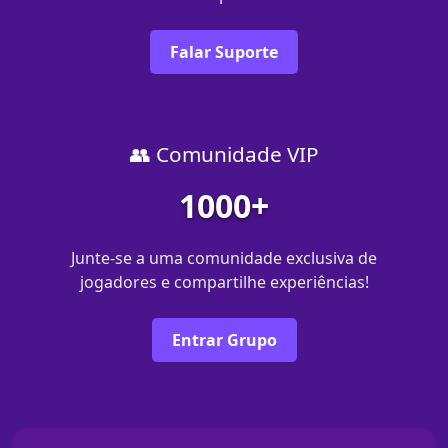
Falar Suporte
👥 Comunidade VIP
1000+
Junte-se a uma comunidade exclusiva de
jogadores e compartilhe experiências!
Entrar Grupo