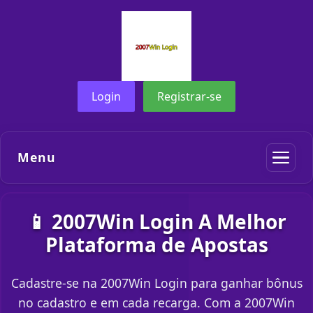
Login
Registrar-se
Menu
📱 2007Win Login A Melhor
Plataforma de Apostas
Cadastre-se na 2007Win Login para ganhar bônus
no cadastro e em cada recarga. Com a 2007Win