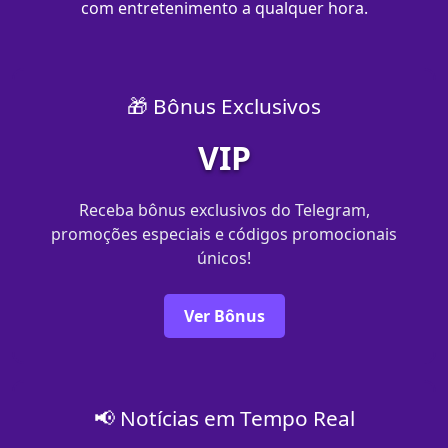
com entretenimento a qualquer hora.
🎁 Bônus Exclusivos
VIP
Receba bônus exclusivos do Telegram,
promoções especiais e códigos promocionais
únicos!
Ver Bônus
📢 Notícias em Tempo Real