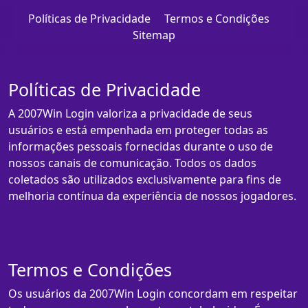
Políticas de Privacidade
Termos e Condições
Sitemap
Políticas de Privacidade
A 2007Win Login valoriza a privacidade de seus
usuários e está empenhada em proteger todas as
informações pessoais fornecidas durante o uso de
nossos canais de comunicação. Todos os dados
coletados são utilizados exclusivamente para fins de
melhoria contínua da experiência de nossos jogadores.
Termos e Condições
Os usuários da 2007Win Login concordam em respeitar