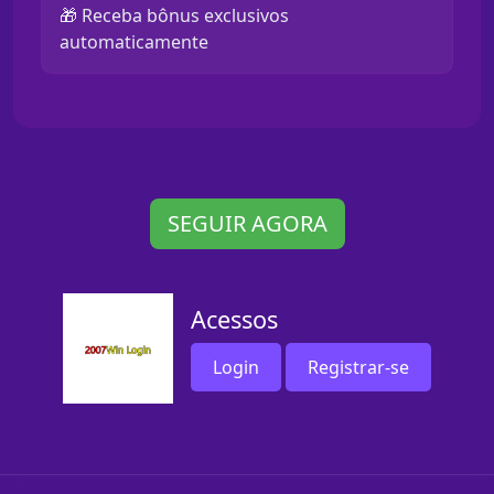
🎁 Receba bônus exclusivos
automaticamente
SEGUIR AGORA
Acessos
Login
Registrar-se