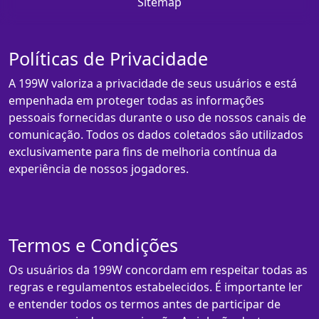
Sitemap
Políticas de Privacidade
A 199W valoriza a privacidade de seus usuários e está
empenhada em proteger todas as informações
pessoais fornecidas durante o uso de nossos canais de
comunicação. Todos os dados coletados são utilizados
exclusivamente para fins de melhoria contínua da
experiência de nossos jogadores.
Termos e Condições
Os usuários da 199W concordam em respeitar todas as
regras e regulamentos estabelecidos. É importante ler
e entender todos os termos antes de participar de