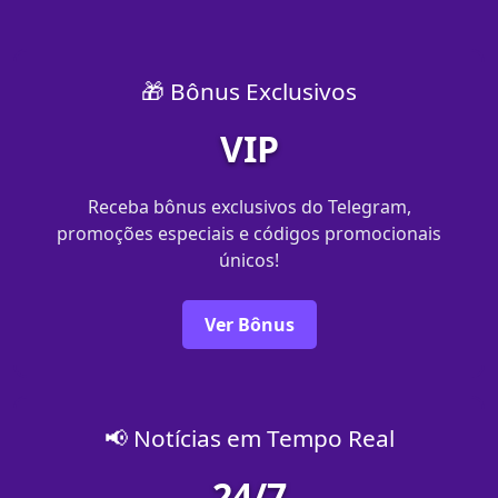
🎁 Bônus Exclusivos
VIP
Receba bônus exclusivos do Telegram,
promoções especiais e códigos promocionais
únicos!
Ver Bônus
📢 Notícias em Tempo Real
24/7