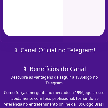
📱 Canal Oficial no Telegram!
📱 Benefícios do Canal
Descubra as vantagens de seguir a 1996Jogo no
Telegram
Como força emergente no mercado, a 1996Jogo cresce
rapidamente com foco profissional, tornando-se
referência no entretenimento online da 1996Jogo Brasil