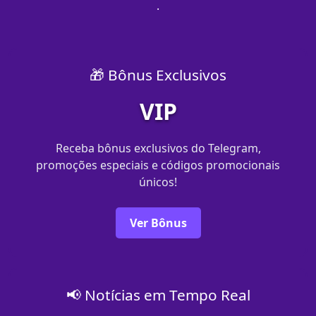
.
🎁 Bônus Exclusivos
VIP
Receba bônus exclusivos do Telegram,
promoções especiais e códigos promocionais
únicos!
Ver Bônus
📢 Notícias em Tempo Real