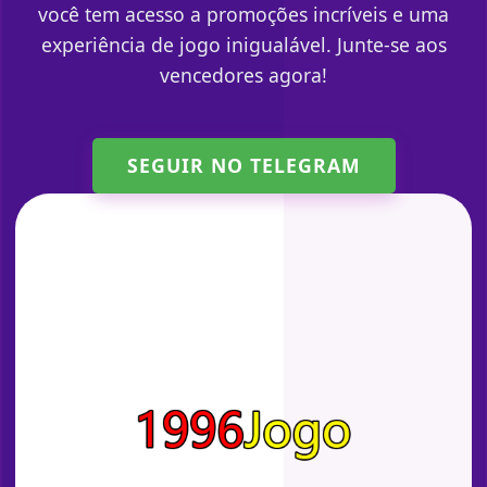
você tem acesso a promoções incríveis e uma
experiência de jogo inigualável. Junte-se aos
vencedores agora!
SEGUIR NO TELEGRAM