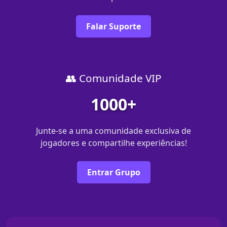
Falar Suporte
👥 Comunidade VIP
1000+
Junte-se a uma comunidade exclusiva de
jogadores e compartilhe experiências!
Entrar Grupo