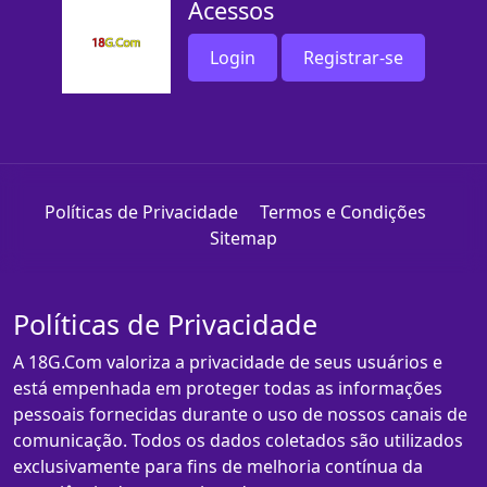
Acessos
Login
Registrar-se
Políticas de Privacidade
Termos e Condições
Sitemap
Políticas de Privacidade
A 18G.Com valoriza a privacidade de seus usuários e
está empenhada em proteger todas as informações
pessoais fornecidas durante o uso de nossos canais de
comunicação. Todos os dados coletados são utilizados
exclusivamente para fins de melhoria contínua da