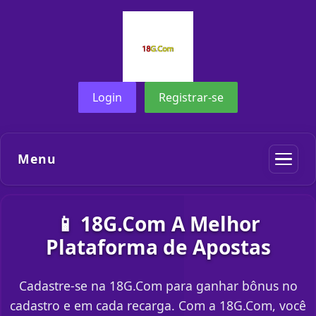
Login
Registrar-se
Menu
📱 18G.Com A Melhor
Plataforma de Apostas
Cadastre-se na 18G.Com para ganhar bônus no
cadastro e em cada recarga. Com a 18G.Com, você