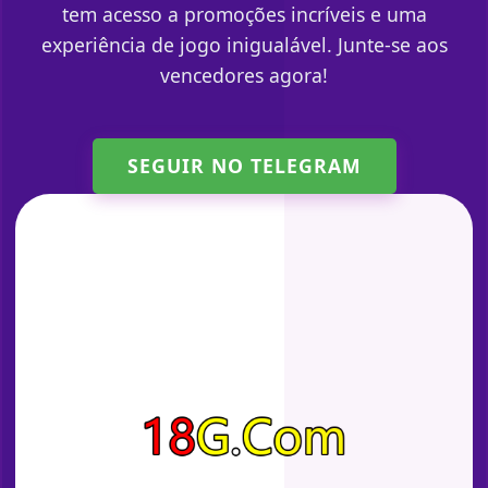
tem acesso a promoções incríveis e uma
experiência de jogo inigualável. Junte-se aos
vencedores agora!
SEGUIR NO TELEGRAM