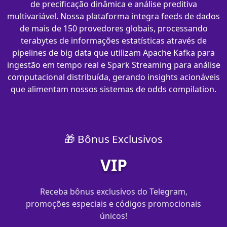
de precificação dinâmica e análise preditiva
multivariável. Nossa plataforma integra feeds de dados
de mais de 150 provedores globais, processando
terabytes de informações estatísticas através de
pipelines de big data que utilizam Apache Kafka para
ingestão em tempo real e Spark Streaming para análise
computacional distribuída, gerando insights acionáveis
que alimentam nossos sistemas de odds compilation.
🎁 Bônus Exclusivos
VIP
Receba bônus exclusivos do Telegram,
promoções especiais e códigos promocionais
únicos!