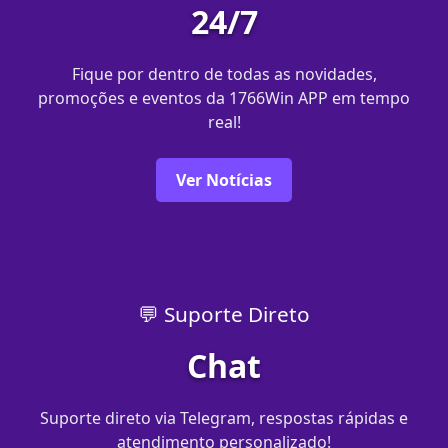
24/7
Fique por dentro de todas as novidades,
promoções e eventos da 1766Win APP em tempo
real!
Ver Notícias
💬 Suporte Direto
Chat
Suporte direto via Telegram, respostas rápidas e
atendimento personalizado!