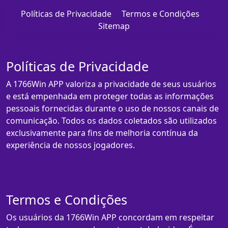
Políticas de Privacidade
Termos e Condições
Sitemap
Políticas de Privacidade
A 1766Win APP valoriza a privacidade de seus usuários
e está empenhada em proteger todas as informações
pessoais fornecidas durante o uso de nossos canais de
comunicação. Todos os dados coletados são utilizados
exclusivamente para fins de melhoria contínua da
experiência de nossos jogadores.
Termos e Condições
Os usuários da 1766Win APP concordam em respeitar