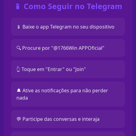
📱 Como Seguir no Telegram
📱 Baixe o app Telegram no seu dispositivo
🔍 Procure por "@1766Win APPOficial"
👆 Toque em "Entrar" ou "Join"
🔔 Ative as notificações para não perder
nada
💬 Participe das conversas e interaja