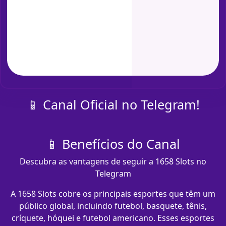
📱 Canal Oficial no Telegram!
📱 Benefícios do Canal
Descubra as vantagens de seguir a 1658 Slots no
Telegram
A 1658 Slots cobre os principais esportes que têm um
público global, incluindo futebol, basquete, tênis,
críquete, hóquei e futebol americano. Esses esportes