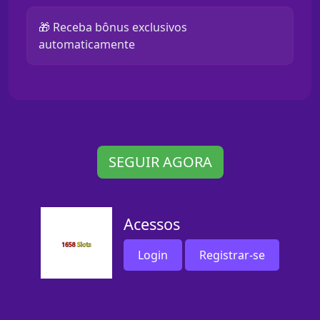
🎁 Receba bônus exclusivos
automaticamente
SEGUIR AGORA
Acessos
Login
Registrar-se