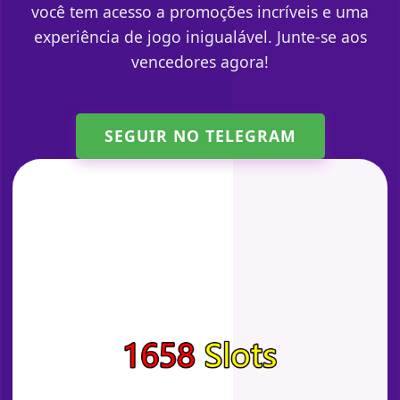
você tem acesso a promoções incríveis e uma
experiência de jogo inigualável. Junte-se aos
vencedores agora!
SEGUIR NO TELEGRAM