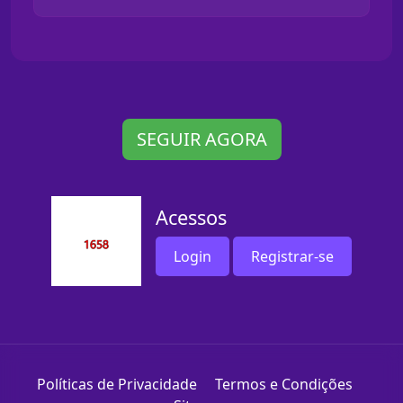
SEGUIR AGORA
Acessos
Login
Registrar-se
Políticas de Privacidade
Termos e Condições