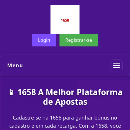
Login
Registrar-se
Menu
📱 1658 A Melhor Plataforma
de Apostas
Cadastre-se na 1658 para ganhar bônus no
cadastro e em cada recarga. Com a 1658, você