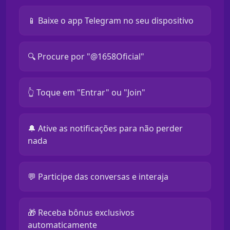
📱 Baixe o app Telegram no seu dispositivo
🔍 Procure por "@1658Oficial"
👆 Toque em "Entrar" ou "Join"
🔔 Ative as notificações para não perder
nada
💬 Participe das conversas e interaja
🎁 Receba bônus exclusivos
automaticamente