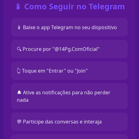
📱 Como Seguir no Telegram
📱 Baixe o app Telegram no seu dispositivo
🔍 Procure por "@14Pg.ComOficial"
👆 Toque em "Entrar" ou "Join"
🔔 Ative as notificações para não perder
nada
💬 Participe das conversas e interaja