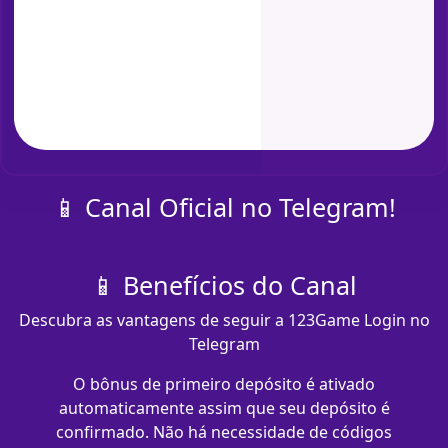
📱 Canal Oficial no Telegram!
📱 Benefícios do Canal
Descubra as vantagens de seguir a 123Game Login no
Telegram
O bônus de primeiro depósito é ativado
automaticamente assim que seu depósito é
confirmado. Não há necessidade de códigos