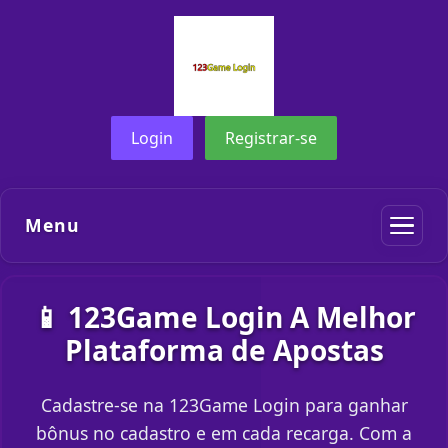
Login
Registrar-se
Menu
📱 123Game Login A Melhor
Plataforma de Apostas
Cadastre-se na 123Game Login para ganhar
bônus no cadastro e em cada recarga. Com a