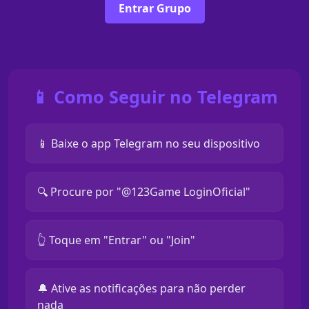
Entrar Grupo
📱 Como Seguir no Telegram
📱 Baixe o app Telegram no seu dispositivo
🔍 Procure por "@123Game LoginOficial"
👆 Toque em "Entrar" ou "Join"
🔔 Ative as notificações para não perder
nada