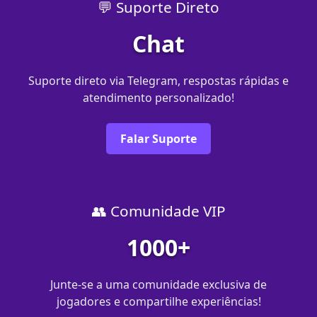
💬 Suporte Direto
Chat
Suporte direto via Telegram, respostas rápidas e
atendimento personalizado!
Falar Suporte
👥 Comunidade VIP
1000+
Junte-se a uma comunidade exclusiva de
jogadores e compartilhe experiências!