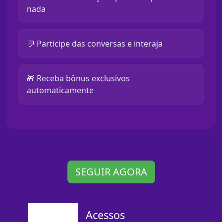
nada
💬 Participe das conversas e interaja
🎁 Receba bônus exclusivos
automaticamente
SEGUIR AGORA
Acessos