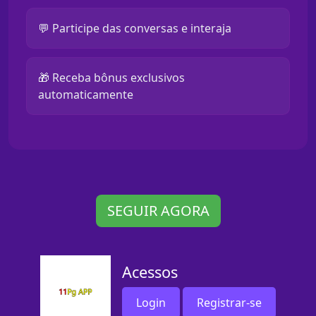
💬 Participe das conversas e interaja
🎁 Receba bônus exclusivos
automaticamente
SEGUIR AGORA
Acessos
Login
Registrar-se