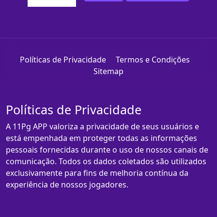
Políticas de Privacidade
Termos e Condições
Sitemap
Políticas de Privacidade
A 11Pg APP valoriza a privacidade de seus usuários e
está empenhada em proteger todas as informações
pessoais fornecidas durante o uso de nossos canais de
comunicação. Todos os dados coletados são utilizados
exclusivamente para fins de melhoria contínua da
experiência de nossos jogadores.