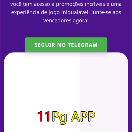
você tem acesso a promoções incríveis e uma
experiência de jogo inigualável. Junte-se aos
vencedores agora!
SEGUIR NO TELEGRAM