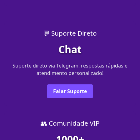
💬 Suporte Direto
Chat
Suporte direto via Telegram, respostas rápidas e
atendimento personalizado!
Falar Suporte
👥 Comunidade VIP
1000+