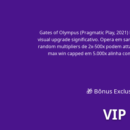
Gates of Olympus (Pragmatic Play, 2021
visual upgrade significativo. Opera em s
random multipliers de 2x-500x podem att
max win capped em 5.000x alinha com
🎁 Bônus Exclu
VIP