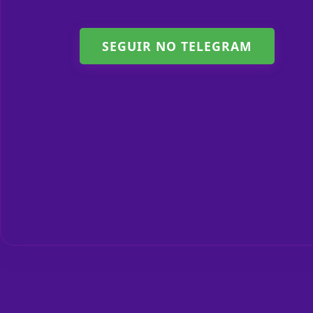
SEGUIR NO TELEGRAM