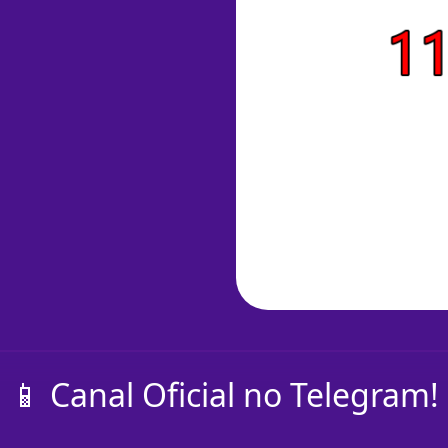
📱 Canal Oficial no Telegram!