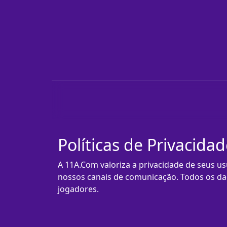
Políticas de Privacida
A 11A.Com valoriza a privacidade de seus u
nossos canais de comunicação. Todos os dad
jogadores.