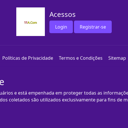
Acessos
Login
Registrar-se
Políticas de Privacidade
Termos e Condições
Sitemap
de
suários e está empenhada em proteger todas as informaçõe
os coletados são utilizados exclusivamente para fins de m