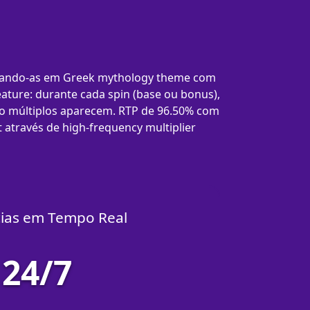
licando-as em Greek mythology theme com
ature: durante cada spin (base ou bonus),
do múltiplos aparecem. RTP de 96.50% com
através de high-frequency multiplier
cias em Tempo Real
24/7