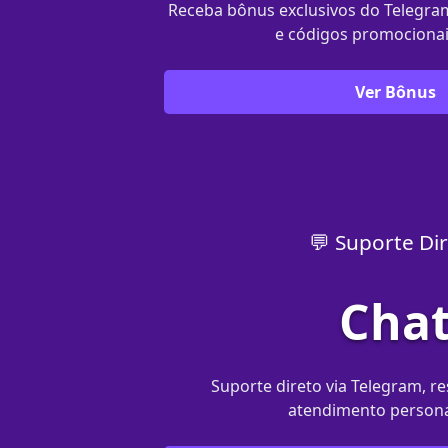
Receba bônus exclusivos do Telegra
e códigos promocionai
Ver Bônus
💬 Suporte Di
Cha
Suporte direto via Telegram, r
atendimento persona