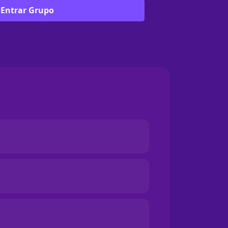
Entrar Grupo