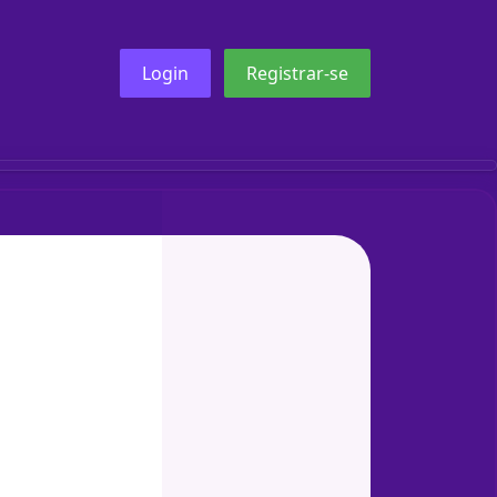
Login
Registrar-se