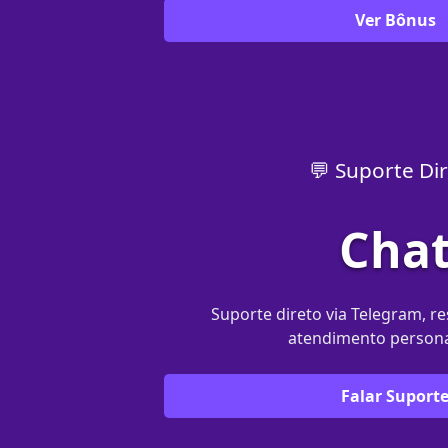
Ver Bônus
💬 Suporte Di
Cha
Suporte direto via Telegram, r
atendimento persona
Falar Suport