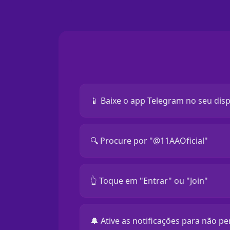
📱 Baixe o app Telegram no seu disp
🔍 Procure por "@11AAOficial"
👆 Toque em "Entrar" ou "Join"
🔔 Ative as notificações para não p