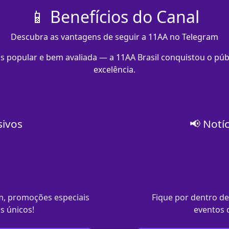
📱 Benefícios do Canal
Descubra as vantagens de seguir a 11AA no Telegram
s popular e bem avaliada — a 11AA Brasil conquistou o púb
excelência.
sivos
📢 Notí
m, promoções especiais
Fique por dentro d
s únicos!
eventos 