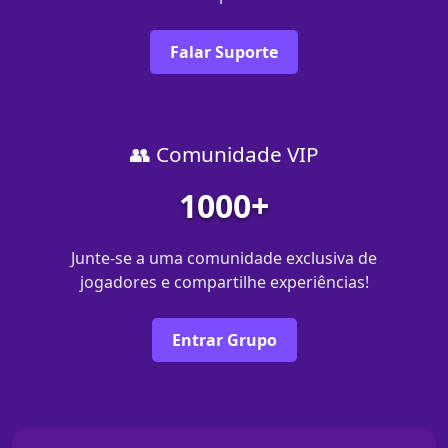
Falar Suporte
👥 Comunidade VIP
1000+
Junte-se a uma comunidade exclusiva de
jogadores e compartilhe experiências!
Entrar Grupo