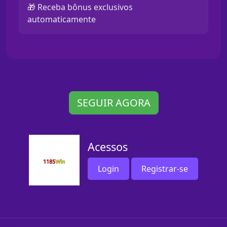
🎁 Receba bônus exclusivos
automaticamente
SEGUIR AGORA
Acessos
Login
Registrar-se