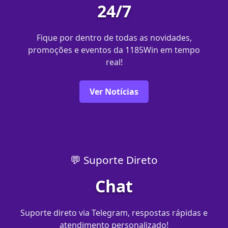
24/7
Fique por dentro de todas as novidades,
promoções e eventos da 1185Win em tempo
real!
Ver Notícias
💬 Suporte Direto
Chat
Suporte direto via Telegram, respostas rápidas e
atendimento personalizado!