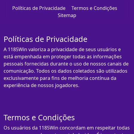
Políticas de Privacidade
Termos e Condições
Sitemap
Políticas de Privacidade
A 1185Win valoriza a privacidade de seus usuários e
está empenhada em proteger todas as informações
pessoais fornecidas durante o uso de nossos canais de
comunicação. Todos os dados coletados são utilizados
exclusivamente para fins de melhoria contínua da
experiência de nossos jogadores.
Termos e Condições
Os usuários da 1185Win concordam em respeitar todas