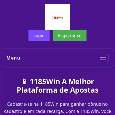
Login
Registrar-se
Menu
📱 1185Win A Melhor
Plataforma de Apostas
Cadastre-se na 1185Win para ganhar bônus no
cadastro e em cada recarga. Com a 1185Win, você