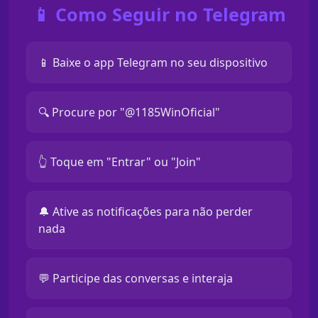
📱 Como Seguir no Telegram
📱 Baixe o app Telegram no seu dispositivo
🔍 Procure por "@1185WinOficial"
👆 Toque em "Entrar" ou "Join"
🔔 Ative as notificações para não perder
nada
💬 Participe das conversas e interaja