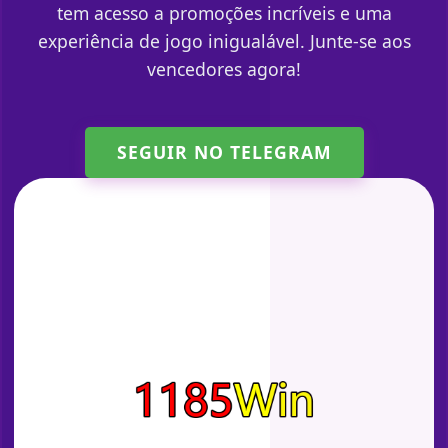
tem acesso a promoções incríveis e uma
experiência de jogo inigualável. Junte-se aos
vencedores agora!
SEGUIR NO TELEGRAM