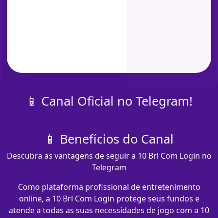
📱 Canal Oficial no Telegram!
📱 Benefícios do Canal
Descubra as vantagens de seguir a 10 Brl Com Login no
Telegram
Como plataforma profissional de entretenimento
online, a 10 Brl Com Login protege seus fundos e
atende a todas as suas necessidades de jogo com a 10