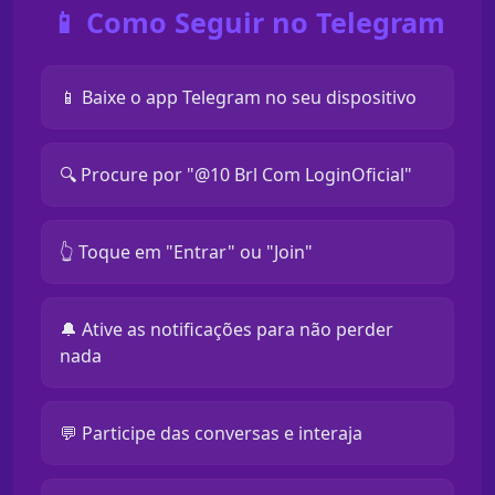
📱 Como Seguir no Telegram
📱 Baixe o app Telegram no seu dispositivo
🔍 Procure por "@10 Brl Com LoginOficial"
👆 Toque em "Entrar" ou "Join"
🔔 Ative as notificações para não perder
nada
💬 Participe das conversas e interaja