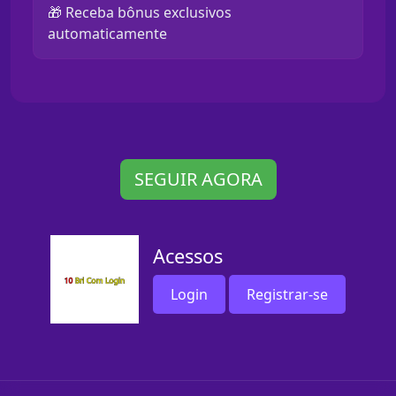
🎁 Receba bônus exclusivos
automaticamente
SEGUIR AGORA
Acessos
Login
Registrar-se