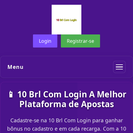
Login
Registrar-se
Menu
📱 10 Brl Com Login A Melhor
Plataforma de Apostas
Cadastre-se na 10 Brl Com Login para ganhar
bônus no cadastro e em cada recarga. Com a 10