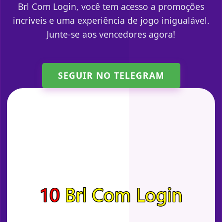
Brl Com Login, você tem acesso a promoções
incríveis e uma experiência de jogo inigualável.
Junte-se aos vencedores agora!
SEGUIR NO TELEGRAM