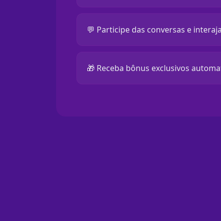
💬 Participe das conversas e interaj
🎁 Receba bônus exclusivos autom