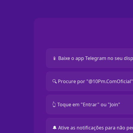
📱 Baixe o app Telegram no seu disp
🔍 Procure por "@10Pm.ComOficial"
👆 Toque em "Entrar" ou "Join"
🔔 Ative as notificações para não p