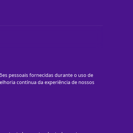
ões pessoais fornecidas durante o uso de
elhoria contínua da experiência de nossos